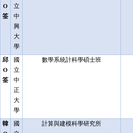
O
立
筌
中
興
大
學
邱
國
數學系統計科學碩士班
O
立
筌
中
正
大
學
韓
國
計算與建模科學研究所