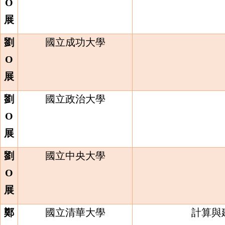
O
展
劉
國立成功大學
O
展
劉
國立政治大學
O
展
劉
國立中央大學
O
展
鄭
國立清華大學
計算與