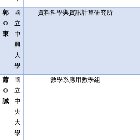
郭
國
資料科學與資訊計算研究所
O
立
東
中
興
大
學
蕭
國
數學系應用數學組
O
立
誠
中
央
大
學