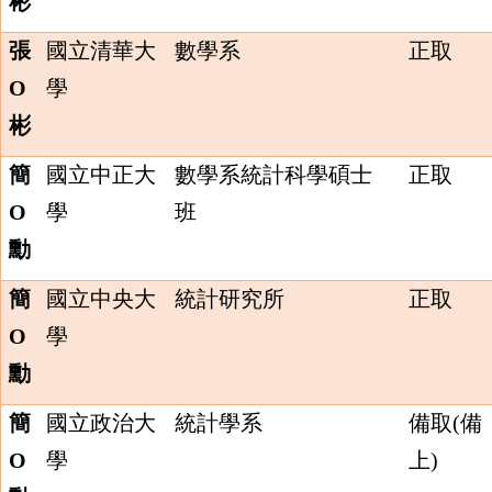
彬
張
國立清華大
數學系
正取
O
學
彬
簡
國立中正大
數學系統計科學碩士
正取
O
學
班
勳
簡
國立中央大
統計研究所
正取
O
學
勳
簡
國立政治大
統計學系
備取(備
O
學
上)