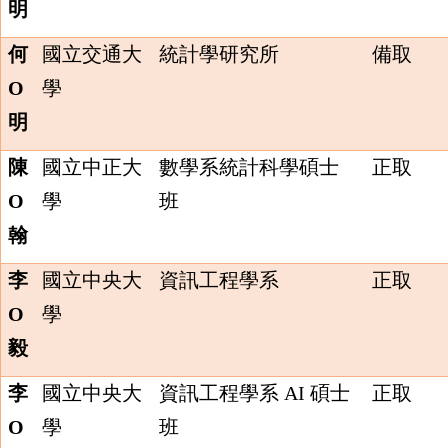
明
何
國立交通大
統計學研究所
備取
O
學
明
陳
國立中正大
數學系統計科學碩士
正取
O
學
班
翰
李
國立中央大
資訊工程學系
正取
O
學
毅
李
國立中央大
資訊工程學系 AI 碩士
正取
O
學
班