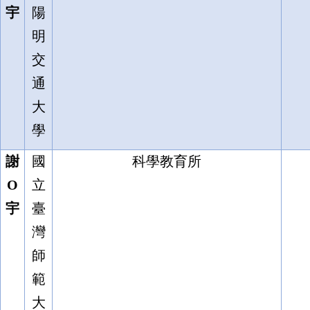
宇
陽
明
交
通
大
學
謝
國
科學教育所
O
立
宇
臺
灣
師
範
大