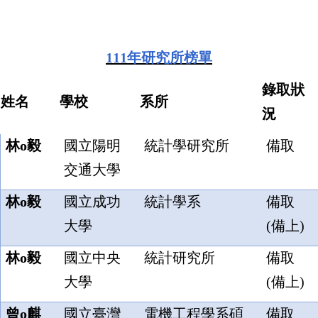
111
年研究所榜單
錄取狀
姓名
學校
系所
況
林o毅
國立陽明
統計學研究所
備取
交通大學
林o毅
國立成功
統計學系
備取
大學
(備上)
林o毅
國立中央
統計研究所
備取
大學
(備上)
曾o麒
國立臺灣
電機工程學系碩
備取