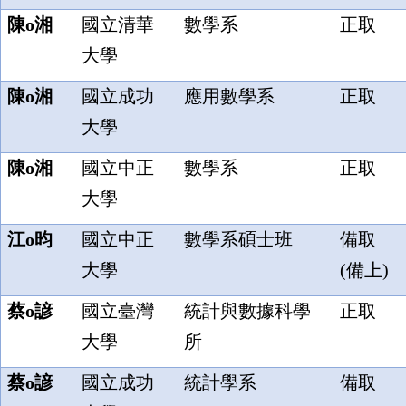
陳o湘
國立清華
數學系
正取
大學
陳o湘
國立成功
應用數學系
正取
大學
陳o湘
國立中正
數學系
正取
大學
江o昀
國立中正
數學系碩士班
備取
大學
(備上)
蔡o諺
國立臺灣
統計與數據科學
正取
大學
所
蔡o諺
國立成功
統計學系
備取