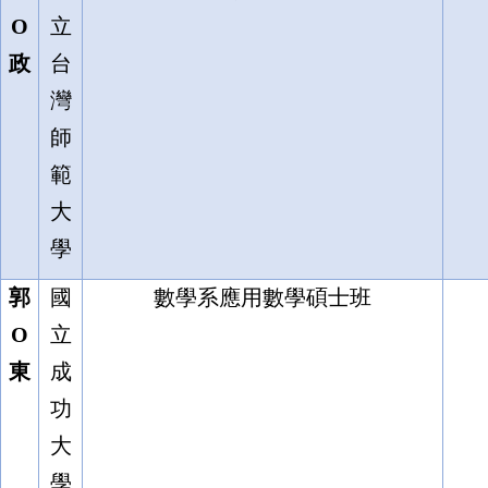
O
立
政
台
灣
師
範
大
學
郭
國
數學系應用數學碩士班
O
立
東
成
功
大
學