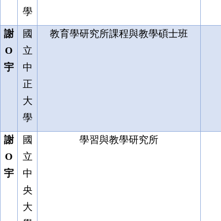
學
謝
國
教育學研究所課程與教學碩士班
O
立
宇
中
正
大
學
謝
國
學習與教學研究所
O
立
宇
中
央
大