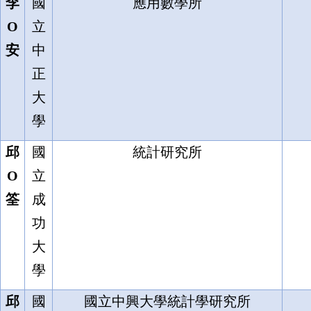
李
國
應用數學所
O
立
安
中
正
大
學
邱
國
統計研究所
O
立
筌
成
功
大
學
邱
國
國立中興大學統計學研究所