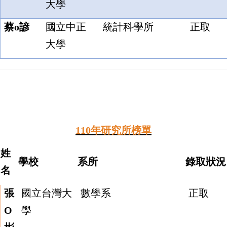
大學
蔡o諺
國立中正
統計科學所
正取
大學
110
年研究所榜單
姓
學校
系所
錄取狀況
名
張
國立台灣大
數學系
正取
O
學