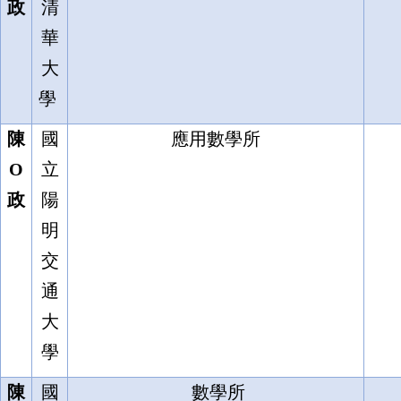
政
清
華
大
學
陳
國
應用數學所
O
立
政
陽
明
交
通
大
學
陳
國
數學所