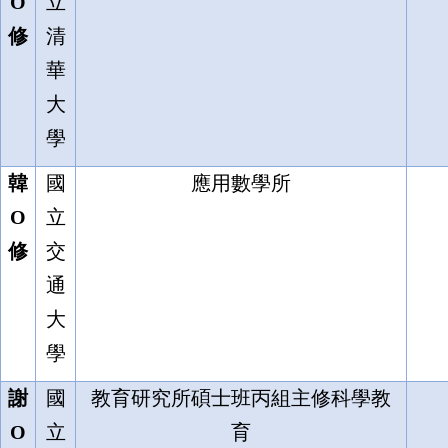
O
立
修
清
華
大
學
韓
國
應用數學所
O
立
修
交
通
大
學
謝
國
教育研究所碩士班丙組主修科學教
O
立
育