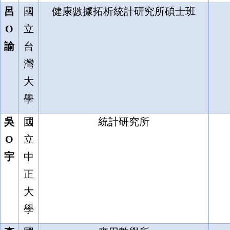
呂
國
健康數據拓析統計研究所碩士班
O
立
諭
台
灣
大
學
吳
國
統計研究所
O
立
宇
中
正
大
學