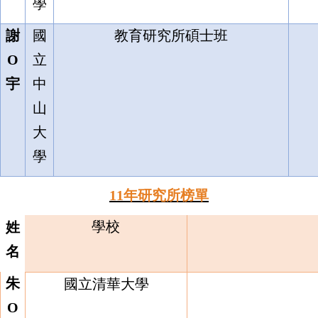
學
謝
國
教育研究所碩士班
O
立
宇
中
山
大
學
11
年研究所榜單
學校
姓
名
朱
國立清華大學
O