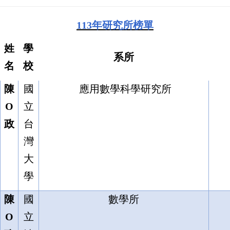
11
3
年研究所榜單
姓
學
系所
名
校
陳
國
應用數學科學研究所
O
立
政
台
灣
大
學
陳
國
數學所
O
立