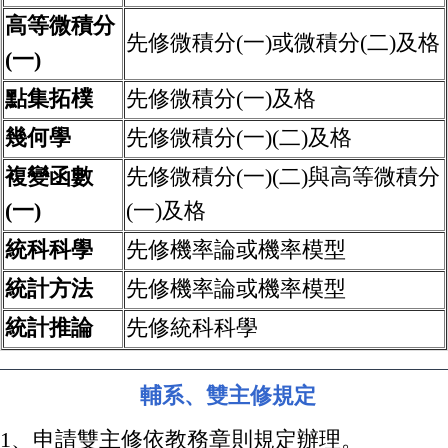
高等微積分
先修微積分
(
一
)
或微積分
(
二
)
及格
(
一
)
點集拓樸
先修微積分
(
一
)
及格
幾何學
先修微積分
(
一
)(
二
)
及格
複變函數
先修微積分
(
一
)(
二
)
與高等微積分
(
一
)
(
一
)
及格
統科科學
先修機率論或機率模型
統計方法
先修機率論或機率模型
統計推論
先修統科科學
輔系、雙主修規定
1
、申請雙主修依教務章則規定辦理。