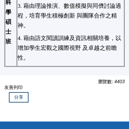
科
3. 藉由理論推演、數值模擬與同儕討論過
學
程，培育學生積極創新 與團隊合作之精
碩
神。
士
4. 藉由語文閱讀訓練及資訊相關培養，以
班
增加學生宏觀之國際視野 及卓越之前瞻
性。
瀏覽數:
4403
友善列印
分享