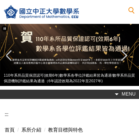
跳
到
主
要
內
容
區
2017系友回娘家團體照。
數學系所品質
MENU
:::
首頁
系所介紹
教育目標與特色