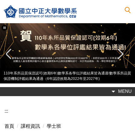
跳
到
主
要
內
容
區
110年系所品質保證認可(效期6年)數學系各學位評鑑結果皆為通過!數學系所品質
保證機制評鑑結果為通過（6年認證效期為2022年至2027年)
MENU
:::
首頁
課程資訊
學士班