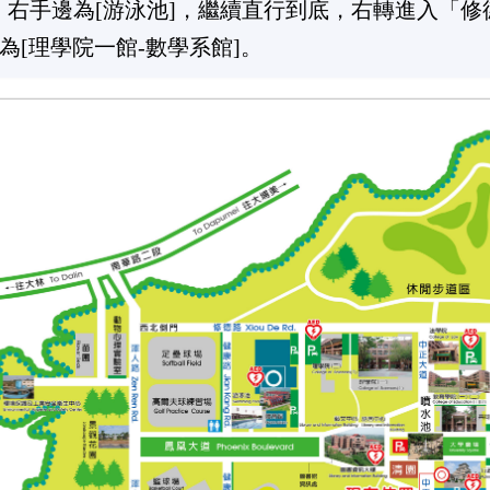
]，右手邊為[游泳池]，繼續直行到底，右轉進入「
[理學院一館-數學系館]。