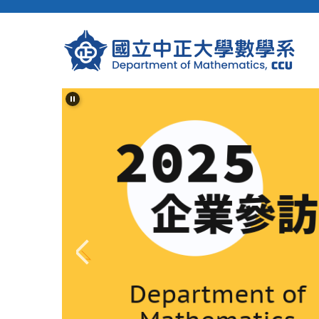
跳
到
主
要
內
容
區