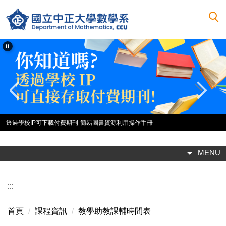
跳
到
主
要
內
容
區
透過學校IP可下載付費期刊-簡易圖書資源利用操作手冊
MENU
:::
首頁
課程資訊
教學助教課輔時間表