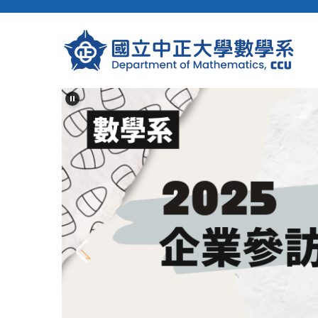
跳
到
主
要
內
容
區