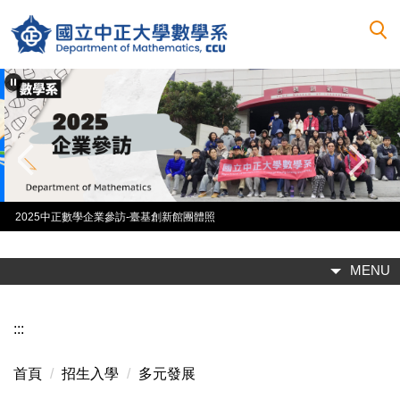
跳
到
主
要
內
容
區
2025中正數學企業參訪-臺基創新館團體照
MENU
:::
首頁
招生入學
多元發展