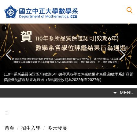
跳
到
主
要
內
容
區
110年系所品質保證認可(效期6年)數學系各學位評鑑結果皆為通過!數學系所品質
保證機制評鑑結果為通過（6年認證效期為2022年至2027年)
MENU
:::
首頁
招生入學
多元發展