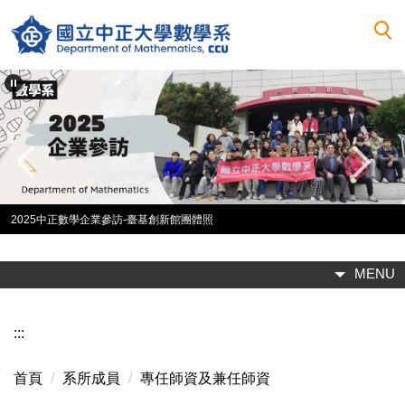
跳
到
主
要
內
容
區
2025中正數學企業參訪-臺基創新館團體照
MENU
:::
首頁
系所成員
專任師資及兼任師資