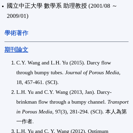
國立中正大學 數學系 助理教授 (2001/08 ～
2009/01)
學術著作
期刊論文
C.Y. Wang and L.H. Yu (2015). Darcy flow
through bumpy tubes.
Journal of Porous Media
,
18, 457-461. (SCI).
L.H. Yu and C.Y. Wang (2013, Jan). Darcy-
brinkman flow through a bumpy channel.
Transport
in Porous Media
, 97(3), 281-294. (SCI). 本人為第
一作者.
L.H. Yu and C. Y. Wang (2012). Optimum