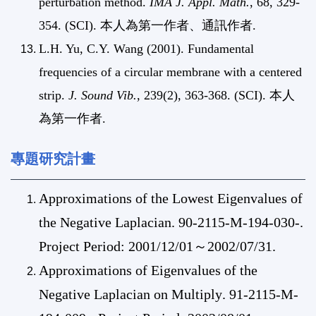
perturbation method.
IMA J. Appl. Math.
, 68, 329-
354. (SCI). 本人為第一作者、通訊作者.
L.H. Yu, C.Y. Wang (2001). Fundamental
frequencies of a circular membrane with a centered
strip.
J. Sound Vib.
, 239(2), 363-368. (SCI). 本人
為第一作者.
專題研究計畫
Approximations of the Lowest Eigenvalues of
the Negative Laplacian
.
90-2115-M-194-030
-.
Project Period:
2001/12/01
～
2002/07/31
.
Approximations of Eigenvalues of the
Negative Laplacian on Multiply
.
91-2115-M-