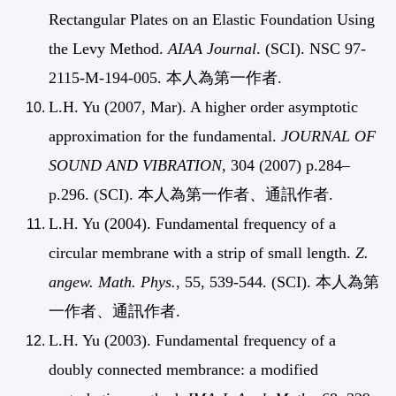
Rectangular Plates on an Elastic Foundation Using
the Levy Method.
AIAA Journal
. (SCI). NSC 97-
2115-M-194-005. 本人為第一作者.
L.H. Yu (2007, Mar). A higher order asymptotic
approximation for the fundamental.
JOURNAL OF
SOUND AND VIBRATION
, 304 (2007) p.284–
p.296. (SCI). 本人為第一作者、通訊作者.
L.H. Yu (2004). Fundamental frequency of a
circular membrane with a strip of small length.
Z.
angew. Math. Phys.
, 55, 539-544. (SCI). 本人為第
一作者、通訊作者.
L.H. Yu (2003). Fundamental frequency of a
doubly connected membrance: a modified