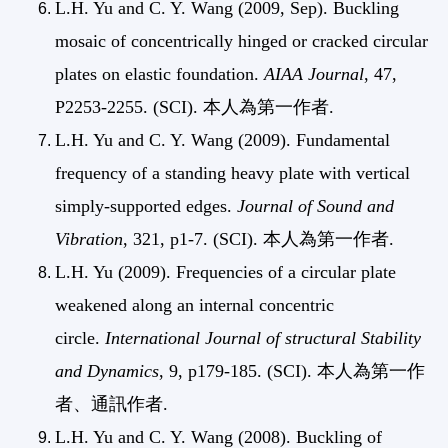
L.H. Yu and C. Y. Wang (2009, Sep). Buckling
mosaic of concentrically hinged or cracked circular
plates on elastic foundation.
AIAA Journal
, 47,
P2253-2255. (SCI). 本人為第一作者.
L.H. Yu and C. Y. Wang (2009). Fundamental
frequency of a standing heavy plate with vertical
simply-supported edges.
Journal of Sound and
Vibration
, 321, p1-7. (SCI). 本人為第一作者.
L.H. Yu (2009). Frequencies of a circular plate
weakened along an internal concentric
circle.
International Journal of structural Stability
and Dynamics
, 9, p179-185. (SCI). 本人為第一作
者、通訊作者.
L.H. Yu and C. Y. Wang (2008). Buckling of