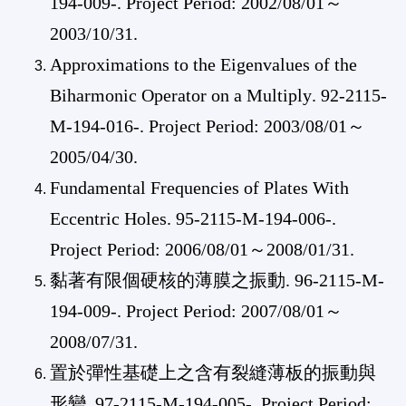
194-009
-. Project Period:
2002/08/01
～
2003/10/31
.
Approximations to the Eigenvalues of the
Biharmonic Operator on a Multiply
.
92-2115-
M-194-016
-. Project Period:
2003/08/01
～
2005/04/30
.
Fundamental Frequencies of Plates With
Eccentric Holes
.
95-2115-M-194-006
-.
Project Period:
2006/08/01
～
2008/01/31
.
黏著有限個硬核的薄膜之振動
.
96-2115-M-
194-009
-. Project Period:
2007/08/01
～
2008/07/31
.
置於彈性基礎上之含有裂縫薄板的振動與
形變
.
97-2115-M-194-005
-. Project Period: