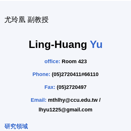
尤玲凰 副教授
Ling-Huang
Yu
office:
Room 423
Phone:
(05)2720411#66110
Fax:
(05)2720497
Email:
mthlhy@ccu.edu.tw /
lhyu1225@gmail.com
研究領域