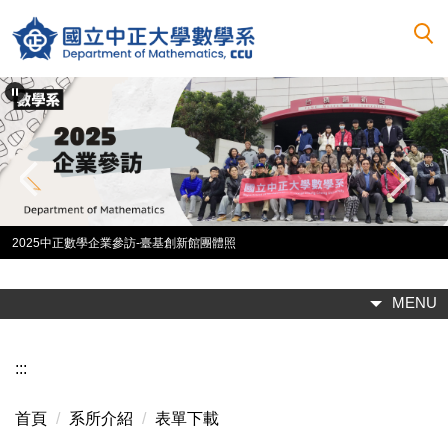
跳
到
主
要
內
容
區
2025中正數學企業參訪-臺基創新館團體照
MENU
:::
首頁
系所介紹
表單下載