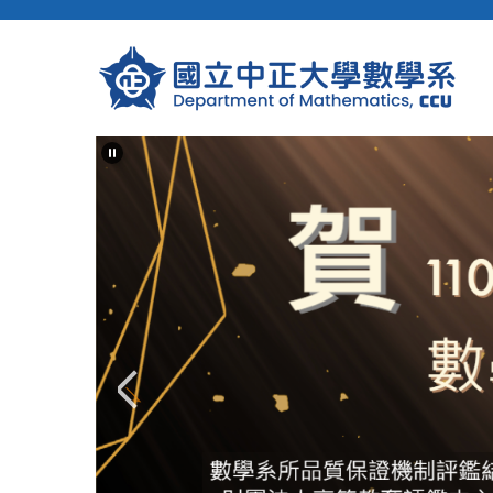
跳
到
主
要
內
容
區