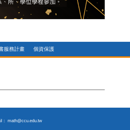
2017系
期為2022年至2027年)
書服務計畫
個資保護
 math@ccu.edu.tw