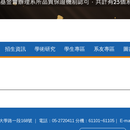
評鑑結果皆為通過!數學系所品質保證機制評鑑結果為通過（6年認證效
招生資訊
學術研究
學生專區
系友專區
圖
路一段168號 ｜ 電話：05-2720411 分機：61101~61105｜ E-mail：