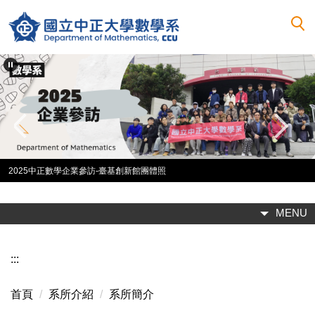
跳
到
主
要
內
容
區
2025中正數學企業參訪-臺基創新館團體照
MENU
:::
首頁
系所介紹
系所簡介