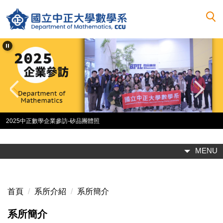
跳
到
主
要
內
容
區
2025中正數學企業參訪-矽品團體照
MENU
首頁
系所介紹
系所簡介
系所簡介