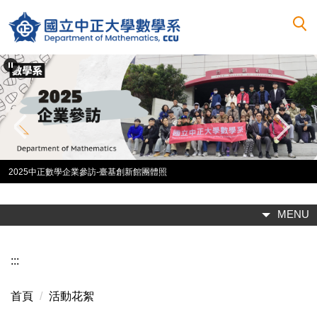
跳
到
主
要
內
容
區
2025中正數學企業參訪-臺基創新館團體照
MENU
:::
首頁
活動花絮