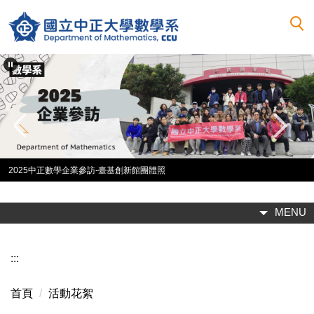
跳
到
主
要
內
容
區
2025中正數學企業參訪-臺基創新館團體照
MENU
:::
首頁
活動花絮