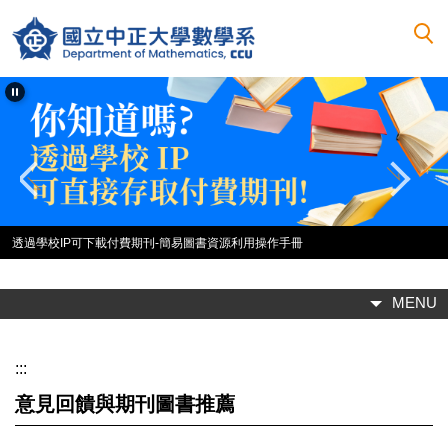
跳
到
主
要
內
容
區
透過學校IP可下載付費期刊-簡易圖書資源利用操作手冊
MENU
:::
意見回饋與期刊圖書推薦