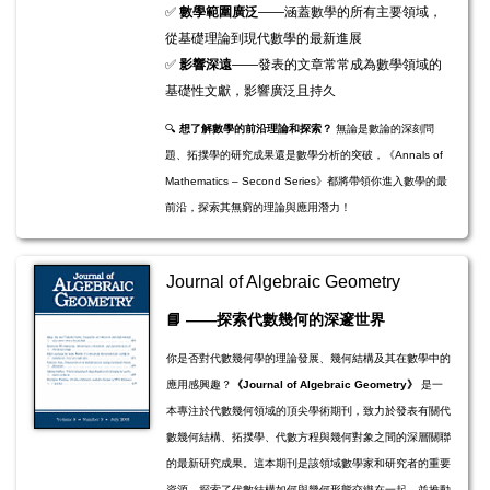
✅
數學範圍廣泛
——涵蓋數學的所有主要領域，
從基礎理論到現代數學的最新進展
✅
影響深遠
——發表的文章常常成為數學領域的
基礎性文獻，影響廣泛且持久
🔍
想了解數學的前沿理論和探索？
無論是數論的深刻問
題、拓撲學的研究成果還是數學分析的突破，《Annals of
Mathematics – Second Series》都將帶領你進入數學的最
前沿，探索其無窮的理論與應用潛力！
Journal of Algebraic Geometry
​​📘
——探索代數幾何的深邃世界
你是否對代數幾何學的理論發展、幾何結構及其在數學中的
應用感興趣？
《Journal of Algebraic Geometry》
是一
本專注於代數幾何領域的頂尖學術期刊，致力於發表有關代
數幾何結構、拓撲學、代數方程與幾何對象之間的深層關聯
的最新研究成果。這本期刊是該領域數學家和研究者的重要
資源，探索了代數結構如何與幾何形態交織在一起，並推動