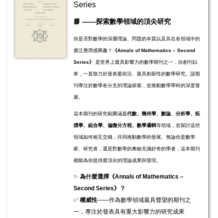
Series
​​​​📘
——探索數學領域的頂尖研究
你是否對數學的深層理論、問題的本質以及其在各領域中的
廣泛應用感興趣？
《Annals of Mathematics – Second
Series》
是世界上最具影響力的數學期刊之一，自創刊以
來，一直致力於發表最前沿、最具創新性的數學研究。該期
刊專注於數學各分支的理論探索，並推動數學學科的深度發
展。
這本期刊的研究範圍涵蓋
代數、幾何學、數論、分析學、拓
撲學、組合學、偏微分方程、數學邏輯
等領域，並探討這些
領域如何相互交織，共同推動數學的發展。無論你是數學
家、研究者，還是對數學的奧秘充滿好奇的學者，這本期刊
都能為你提供最頂尖的理論成果與發現。
✨
為什麼選擇《Annals of Mathematics –
Second Series》？
✅
權威性
——作為數學領域最具聲望的期刊之
一，專注於發表具有重大影響力的研究成果