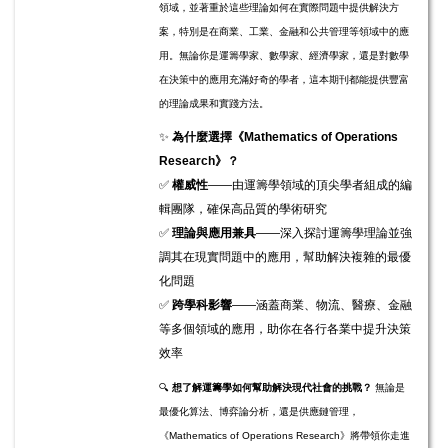
領域，並著重於這些理論如何在實際問題中提供解決方
案，特別是在商業、工業、金融和公共管理等領域中的應
用。無論你是運籌學家、數學家、經濟學家，還是對數學
在決策中的應用充滿好奇的學者，這本期刊都能提供豐富
的理論成果和實踐方法。
✨
為什麼選擇《Mathematics of Operations
Research》？
✅
權威性
——由運籌學領域的頂尖學者組成的編
輯團隊，確保高品質的學術研究
✅
理論與應用兼具
——深入探討運籌學理論並強
調其在現實問題中的應用，幫助解決複雜的最優
化問題
✅
跨學科影響
——涵蓋商業、物流、醫療、金融
等多個領域的應用，助你在各行各業中提升決策
效率
🔍
想了解運籌學如何幫助解決現代社會的挑戰？
無論是
最優化算法、博弈論分析，還是供應鏈管理，
《Mathematics of Operations Research》將帶領你走進