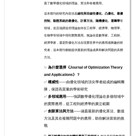
蓋了數學優化領域的理論、算法和各種應用。
這本期刊的研究內容涉及
線性與非線性優化、凸優化、最優
控制、動態系統的最優化、計算方法、隨機優化、運籌學
等
領域，並且強調這些理論如何在工程學、經濟學、物理學、
生物學等領域中得到實際應用。無論你是數學家、工程師、
經濟學家，還是對優化方法在現實世界中的應用感興趣的研
究者，這本期刊都能提供最新的理論成果和解決問題的具體
方法。
✨
為什麼選擇《Journal of Optimization Theory
and Applications》？
✅
權威性
——由優化領域的頂尖學者組成的編輯團
隊，保證高質量的學術研究
✅
多領域應用
——強調數學優化理論在多個領域中
的實際應用，從工程到經濟學的廣泛範圍
✅
創新算法與方法
——涵蓋最新的優化算法、數值
方法及其在複雜問題中的應用，助你解決當前的挑
戰