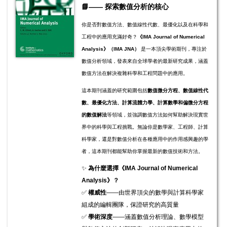
📘
——
探索數值分析的核心
你是否對數值方法、數值線性代數、最優化以及在科學和
工程中的應用充滿好奇？
《IMA Journal of Numerical
Analysis》（IMA JNA）
是一本頂尖學術期刊，專注於
數值分析領域，發表來自全球學者的最新研究成果，涵蓋
數值方法在解決複雜科學和工程問題中的應用。
這本期刊涵蓋的研究範圍包括
數值微分方程、數值線性代
數、最優化方法、計算流體力學、計算數學和偏微分方程
的數值解法
等領域，並強調數值方法如何幫助解決現實世
界中的科學與工程挑戰。無論你是數學家、工程師、計算
科學家，還是對數值分析在各種應用中的作用感興趣的學
者，這本期刊都能幫助你掌握最新的數值技術和方法。
✨
為什麼選擇《IMA Journal of Numerical
Analysis》？
✅
權威性
——由世界頂尖的數學與計算科學家
組成的編輯團隊，保證研究的高質量
✅
學術深度
——涵蓋數值分析理論、數學模型