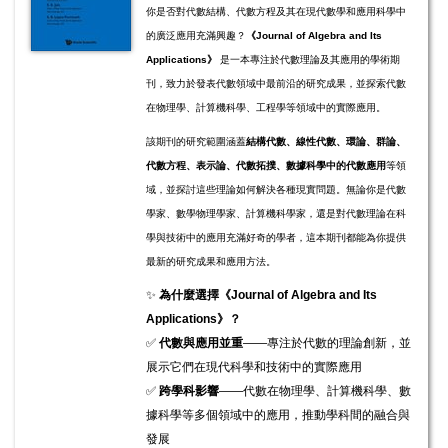
你是否對代數結構、代數方程及其在現代數學和應用科學中
的廣泛應用充滿興趣？
《Journal of Algebra and Its
Applications》
是一本專注於代數理論及其應用的學術期
刊，致力於發表代數領域中最前沿的研究成果，並探索代數
在物理學、計算機科學、工程學等領域中的實際應用。
該期刊的研究範圍涵蓋
結構代數、線性代數、環論、群論、
代數方程、表示論、代數拓撲、數據科學中的代數應用
等領
域，並探討這些理論如何解決各種現實問題。無論你是代數
學家、數學物理學家、計算機科學家，還是對代數理論在科
學與技術中的應用充滿好奇的學者，這本期刊都能為你提供
最新的研究成果和應用方法。
✨
為什麼選擇《Journal of Algebra and Its
Applications》？
✅
代數與應用並重
——專注於代數的理論創新，並
展示它們在現代科學和技術中的實際應用
✅
跨學科影響
——代數在物理學、計算機科學、數
據科學等多個領域中的應用，推動學科間的融合與
發展