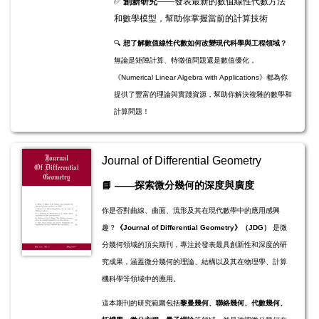
✅
創新研究
——發表最新的數值線性代數方法
和數學模型，幫助你掌握當前的計算技術
🔍
想了解數值線性代數如何改變現代科學與工程領域？
無論是矩陣計算、特徵值問題還是數值優化，
《Numerical Linear Algebra with Applications》都為你
提供了豐富的理論與實踐資源，幫助你解決複雜的數學和
計算問題！
Journal of Differential Geometry
​​​📘
——探索微分幾何的深度與廣度
你是否對曲線、曲面、流形及其在現代數學中的應用感興
趣？
《Journal of Differential Geometry》（JDG）
是微
分幾何領域的頂尖期刊，專注於發表最具創新性和深度的研
究成果，涵蓋微分幾何的理論、結構以及其在物理學、計算
機科學等領域中的應用。
這本期刊的研究範圍包括
黎曼幾何、聯絡幾何、代數幾何、