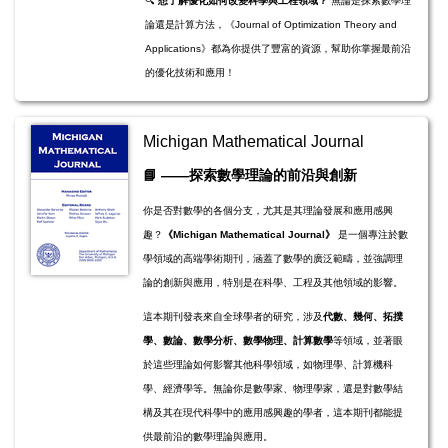
🔍
想了解優化如何改變科學與工程領域？
無論是探索數學理
論還是計算方法，《Journal of Optimization Theory and
Applications》都為你提供了豐富的資源，幫助你掌握最前沿
的優化技術和應用！
Michigan Mathematical Journal
📘
——
探索數學理論的前沿與創新
你是否對數學的各個分支，尤其是其理論發展和應用感興
趣？
《Michigan Mathematical Journal》
是一個專注於數
學領域的高端學術期刊，涵蓋了數學的廣泛範疇，並強調理
論的創新與應用，特別是在科學、工程及其他領域的影響。
這本期刊發表來自全球學者的研究，涉及
代數、幾何、拓撲
學、數論、數學分析、數學物理、計算數學
等領域，並著眼
於這些理論如何影響其他科學領域，如物理學、計算機科
學、經濟學等。無論你是數學家、物理學家，還是對數學結
構及其在現代科學中的應用感興趣的學者，這本期刊都能提
供最前沿的數學理論與應用。