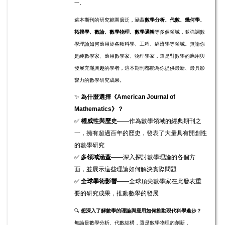
一。
這本期刊的研究範圍廣泛，涵蓋
數學分析、代數、幾何學、
拓撲學、數論、數學物理、數學邏輯
等多個領域，並強調數
學理論如何應用於各種科學、工程、經濟學等領域。無論你
是純數學家、應用數學家、物理學家，還是對數學的應用與
發展充滿興趣的學者，這本期刊都能為你提供最新、最具影
響力的數學研究成果。
✨
為什麼選擇《American Journal of
Mathematics》？
✅
權威性與歷史
——作為數學領域的經典期刊之
一，擁有超過百年的歷史，發表了大量具有開創性
的數學研究
✅
多領域涵蓋
——深入探討數學理論的各個方
面，並展示這些理論如何解決實際問題
✅
全球學術影響
——全球頂尖數學家在此發表重
要的研究成果，推動數學的發展
🔍
想深入了解數學的理論與應用如何推動現代科學進步？
無論是數學分析、代數結構，還是數學物理的創新，