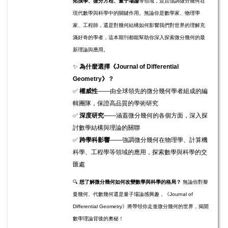
拓撲學、微分方程、量子場論
等領域，並且強調微分幾何在
現代數學與科學中的關鍵作用。無論你是數學家、物理學
家、工程師，還是對幾何結構如何影響我們對世界的理解充
滿好奇的學者，這本期刊都能幫助你深入探索微分幾何的最
新理論與應用。
✨
為什麼選擇《Journal of Differential
Geometry》？
✅
權威性
——由全球領先的微分幾何學者組成的編
輯團隊，保證高品質的學術研究
✅
深度研究
——涵蓋微分幾何的各個方面，深入探
討數學結構與理論的關聯
✅
跨學科影響
——強調微分幾何在物理學、計算機
科學、工程學等領域的應用，探索數學與科學的交
匯處
🔍
想了解微分幾何如何改變數學與科學的格局？
無論你對黎
曼幾何、代數幾何還是量子場論感興趣，《Journal of
Differential Geometry》將帶領你走進微分幾何的世界，揭開
數學理論背後的奧秘！