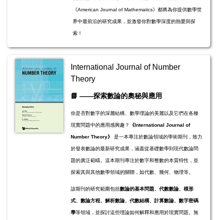
《American Journal of Mathematics》都將為你提供數學世
界中最前沿的研究成果，並激發你對數學深度的熱愛與探
索！
International Journal of Number
Theory
​​📘
——探索數論的奧秘與應用
你是否對數字的深層結構、數學理論的美麗以及它們在各種
現實問題中的應用感興趣？
《International Journal of
Number Theory》
是一本專注於數論領域的學術期刊，致力
於發表數論的最新研究成果，涵蓋從基礎數學到現代數論問
題的廣泛範疇。這本期刊專注於數字和整數的本質特性，並
探索其與其他數學領域的關聯，如代數、幾何、物理等。
該期刊的研究範圍包括
數論的基本問題、代數數論、模形
式、數論方程、解析數論、代數結構、計算數論、數字密碼
學
等領域，並探討這些理論如何解釋和應用於現實問題。無