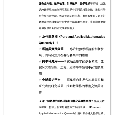
偏微分方程、數學物理、計算數學、數學建模
等領域，並強
調純數學理論如何與現實世界中的問題相互交織，推動科學
研究和技術創新。無論你是純數學家、應用數學家，還是對
數學在現代科學與技術中應用感興趣的學者，這本期刊都能
為你提供最新的研究成果與洞見。
✨
為什麼選擇《Pure and Applied Mathematics
Quarterly》？
✅
理論與實踐並重
——專注於數學理論的創新發
展，同時關注其在各行各業中的應用
✅
跨學科應用
——研究涵蓋數學的多個領域，並
探討其在物理、工程、經濟學等領域中的實際應
用
✅
全球學術平台
——匯集來自世界各地數學家和
研究者的研究成果，推動數學界的學術交流與合
作
🔍
想了解數學的純粹理論如何轉化為實際應用？
無論是數
學建模、數學分析還是偏微分方程的應用，《Pure and
Applied Mathematics Quarterly》將引領你進入數學世界，