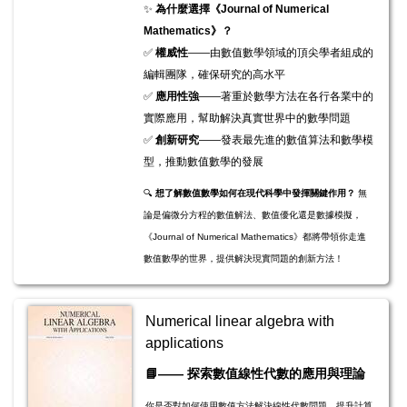
✨
為什麼選擇《Journal of Numerical
Mathematics》？
✅
權威性
——由數值數學領域的頂尖學者組成的
編輯團隊，確保研究的高水平
✅
應用性強
——著重於數學方法在各行各業中的
實際應用，幫助解決真實世界中的數學問題
✅
創新研究
——發表最先進的數值算法和數學模
型，推動數值數學的發展
🔍
想了解數值數學如何在現代科學中發揮關鍵作用？
無
論是偏微分方程的數值解法、數值優化還是數據模擬，
《Journal of Numerical Mathematics》都將帶領你走進
數值數學的世界，提供解決現實問題的創新方法！
Numerical linear algebra with
applications
​​​📘
——
探索數值線性代數的應用與理論
你是否對如何使用數值方法解決線性代數問題、提升計算