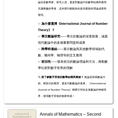
論你是數學家、研究人員，還是對數論中的數學結構和應用
充滿興趣的學者，這本期刊都能為你提供最新的理論成果和
發現。
✨
為什麼選擇《International Journal of Number
Theory》？
✅
專注數論研究
——專注於數論的深度探索，涵蓋
現代數論中的多個重要問題和成果
✅
跨學科連結
——展示數論與其他數學領域如代
數、幾何學、物理等的交叉應用
✅
前沿性
——發表前沿的數論理論和方法，推動數
學社群對數字世界的理解
🔍
想了解數字背後的數學結構與奧秘？
無論是探索數論方
程、模形式的應用，還是代數數論的進展，《International
Journal of Number Theory》都將引領你走進數論的神秘世
界，發現數字背後的無窮奇蹟！
Annals of Mathematics – Second