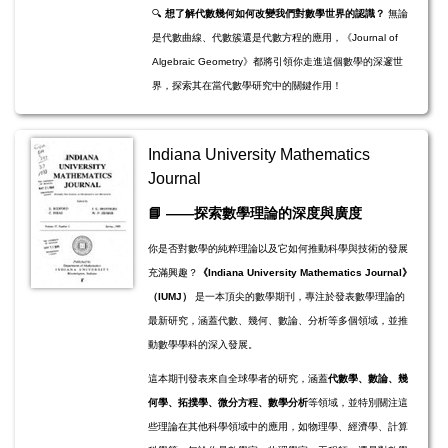
🔍
想了解代數幾何如何改變我們對數學世界的認識？
無論
是代數曲線、代數簇還是代數方程的應用，《Journal of
Algebraic Geometry》都將引領你走進這個數學的深邃世
界，探索其在當代數學研究中的關鍵作用！
Indiana University Mathematics
Journal
📘
——探索數學理論的深度與廣度
你是否對數學的純粹理論以及它如何推動科學與技術的發展
充滿興趣？
《Indiana University Mathematics Journal》
（IUMJ）
是一本頂尖的數學期刊，專注於發表數學理論的
最新研究，涵蓋代數、幾何、數論、分析等多個領域，並推
動數學學科的深入發展。
這本期刊發表來自全球學者的研究，涵蓋
代數學、數論、幾
何學、拓撲學、微分方程、數學分析
等領域，並特別關注這
些理論在其他科學領域中的應用，如物理學、經濟學、計算