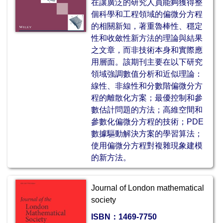
在讓廣泛的研究人員能夠獲得整
個科學和工程領域的偏微分方程
的相關新知，著重魯棒性、穩定
性和收斂性
新方法的
理論與結果
之文章，而非技術本身和實際應
用層面。該期刊主要在以下研究
領域強調數值分析和近似理論：
線性、非線性和分數階偏微分方
程的離散化方案；
最優控制和參
數估計問題的方法；
高維空間和
參數化偏微分方程的技術；
PDE
數據驅動解決方案的學習算法；
使用偏微分方程對複雜現象建模
的新方法。
Journal of London mathematical
society
ISBN：
1469-7750