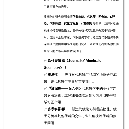
了數學研究的邊界。
該期刊的研究範圍涵蓋
代數曲線、代數簇、同倫論、K理
论、代數拓撲、代數方程解、代數變形
等領域，並探討這些
概念如何在理論物理、數學分析和其他數學分支中發揮作
用。無論你是數學家、代數幾何學者，還是對代數幾何學的
深層次理論與應用感興趣的研究者，這本期刊都能為你提供
最前沿的理論發展和數學證明。
✨
為什麼選擇《Journal of Algebraic
Geometry》？
✅
權威性
——專注於代數幾何領域的頂級研究成
果，是代數幾何學界的重要期刊之一
✅
理論深度
——深入探討代數幾何中的基礎問題
與前沿課題，並關注這些理論如何與其他數學領
域相互作用
✅
多學科影響
——關注代數幾何與理論物理、數
學分析等其他學科的交集，幫助解決跨學科的數
學問題