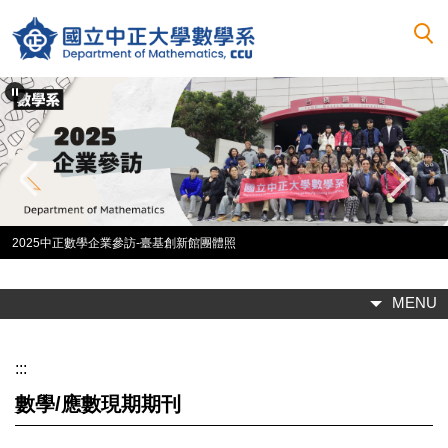
跳
到
主
要
內
容
區
2025中正數學企業參訪-矽品團體照
MENU
:::
數學/應數現期期刊