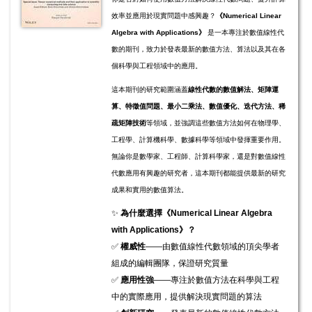
效率並應用於現實問題中感興趣？
《Numerical Linear
Algebra with Applications》
是一本專注於數值線性代
數的期刊，致力於發表最新的數值方法、算法以及其在各
個科學與工程領域中的應用。
這本期刊的研究範圍涵蓋
線性代數的數值解法、矩陣運
算、特徵值問題、最小二乘法、數值優化、迭代方法、稀
疏矩陣技術
等領域，並強調這些數值方法如何在物理學、
工程學、計算機科學、數據科學等領域中發揮重要作用。
無論你是數學家、工程師、計算科學家，還是對數值線性
代數應用有興趣的研究者，這本期刊都能提供最新的研究
成果和實用的數值算法。
✨
為什麼選擇《Numerical Linear Algebra
with Applications》？
✅
權威性
——由數值線性代數領域的頂尖學者
組成的編輯團隊，保證研究質量
✅
應用性強
——專注於數值方法在科學與工程
中的實際應用，提供解決現實問題的算法