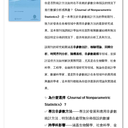
你是否對統計方法如何在不依賴於參數分佈假設的情況下
進行數據分析感興趣？
《Journal of Nonparametric
Statistics》
是一本專注於非參數統計方法的學術期刊，
致力於發表在各種領域中應用非參數方法的最新研究成
果。這本期刊強調統計學如何在面對複雜數據結構和無法
假設特定分佈的情況下，提供有效的分析工具和方法。
該期刊的研究範圍涵蓋
非參數估計、檢驗理論、回歸分
析、時間序列分析、隨機過程、非參數建模
等領域，並探
討這些方法如何解決實際問題，尤其是在生物醫學、社會
科學、工程學、金融和市場研究等領域。無論你是統計學
家、數據科學家，還是對非參數統計在各領域中的應用感
興趣的學者，這本期刊都能為你提供最新的理論與實踐成
果。
✨
為什麼選擇《Journal of Nonparametric
Statistics》？
✅
專注非參數方法
——專注於發展和應用非參數
統計方法，特別適合處理無分佈假設的數據
✅
跨學科影響
——涵蓋生物醫學、社會科學、金