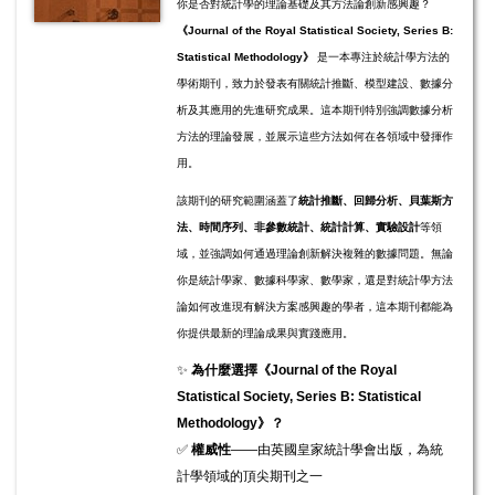
你是否對統計學的理論基礎及其方法論創新感興趣？
《Journal of the Royal Statistical Society, Series B:
Statistical Methodology》
是一本專注於統計學方法的
學術期刊，致力於發表有關統計推斷、模型建設、數據分
析及其應用的先進研究成果。這本期刊特別強調數據分析
方法的理論發展，並展示這些方法如何在各領域中發揮作
用。
該期刊的研究範圍涵蓋了
統計推斷、回歸分析、貝葉斯方
法、時間序列、非參數統計、統計計算、實驗設計
等領
域，並強調如何通過理論創新解決複雜的數據問題。無論
你是統計學家、數據科學家、數學家，還是對統計學方法
論如何改進現有解決方案感興趣的學者，這本期刊都能為
你提供最新的理論成果與實踐應用。
✨
為什麼選擇《Journal of the Royal
Statistical Society, Series B: Statistical
Methodology》？
✅
權威性
——由英國皇家統計學會出版，為統
計學領域的頂尖期刊之一