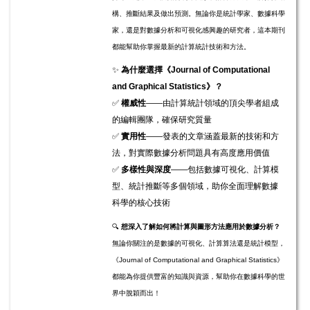
構、推斷結果及做出預測。無論你是統計學家、數據科學
家，還是對數據分析和可視化感興趣的研究者，這本期刊
都能幫助你掌握最新的計算統計技術和方法。
✨
為什麼選擇《Journal of Computational
and Graphical Statistics》？
✅
權威性
——由計算統計領域的頂尖學者組成
的編輯團隊，確保研究質量
✅
實用性
——發表的文章涵蓋最新的技術和方
法，對實際數據分析問題具有高度應用價值
✅
多樣性與深度
——包括數據可視化、計算模
型、統計推斷等多個領域，助你全面理解數據
科學的核心技術
🔍
想深入了解如何將計算與圖形方法應用於數據分析？
無論你關注的是數據的可視化、計算算法還是統計模型，
《Journal of Computational and Graphical Statistics》
都能為你提供豐富的知識與資源，幫助你在數據科學的世
界中脫穎而出！