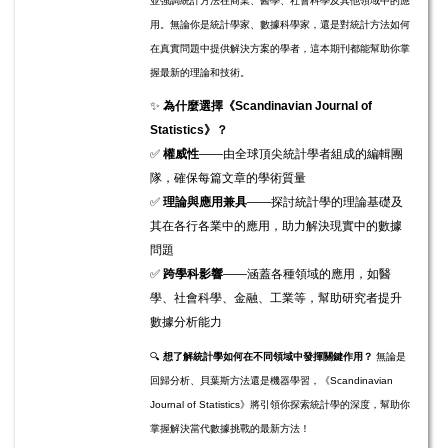
並強調統計方法在商業、醫學、社會科學及其他領域中的應
用。無論你是統計學家、數據科學家，還是對統計方法如何
在真實問題中提供解決方案的學者，這本期刊都能幫助你掌
握最新的理論和技術。
✨
為什麼選擇《Scandinavian Journal of
Statistics》？
✅
權威性
——由全球頂尖統計學者組成的編輯團
隊，確保每篇文章的學術質量
✅
理論與應用兼具
——探討統計學的理論基礎及
其在各行各業中的應用，助力解決現實中的數據
問題
✅
跨學科影響
——涵蓋各種領域的應用，如醫
學、社會科學、金融、工業等，幫助研究者提升
數據分析能力
🔍
想了解統計學如何在不同領域中發揮關鍵作用？
無論是
回歸分析、貝葉斯方法還是機器學習，《Scandinavian
Journal of Statistics》將引領你探索統計學的深度，幫助你
掌握解決當代數據挑戰的最新方法！