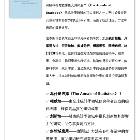
何解釋複雜數據集充滿興趣？
《The Annals of
Statistics》
是統計學領域的頂尖期刊之一，專注於發表最
具創新性和影響力的統計學研究，涵蓋了統計理論、方法和
應用的最新進展。
這本期刊發表來自全球領先學者的研究，涉及
統計推斷、貝
葉斯方法、假設檢驗、數據分析、機器學習、隨機過程、統
計計算
等領域，並探討這些方法如何應用於生物學、經濟
學、金融學、物理學等各種領域。無論你是學術研究者、數
據科學家、統計學家，還是對統計學的發展趨勢有興趣的專
業人士，這本期刊都能幫助你掌握統計學的最前沿理論與實
踐。
✨
為什麼選擇《The Annals of Statistics》？
✅
權威性
——由全球統計學領域頂尖學者組成的編
輯團隊，確保高品質的學術成果
✅
創新性
——發表統計學領域中最具創新性和影響
力的研究，助你掌握前沿方法
✅
多領域應用
——強調統計方法在各行各業中的實
際應用，幫助學術研究與業界需求接軌