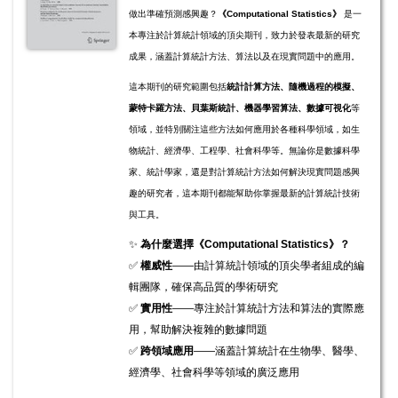
做出準確預測感興趣？
《Computational Statistics》
是一
本專注於計算統計領域的頂尖期刊，致力於發表最新的研究
成果，涵蓋計算統計方法、算法以及在現實問題中的應用。
這本期刊的研究範圍包括
統計計算方法、隨機過程的模擬、
蒙特卡羅方法、貝葉斯統計、機器學習算法、數據可視化
等
領域，並特別關注這些方法如何應用於各種科學領域，如生
物統計、經濟學、工程學、社會科學等。無論你是數據科學
家、統計學家，還是對計算統計方法如何解決現實問題感興
趣的研究者，這本期刊都能幫助你掌握最新的計算統計技術
與工具。
✨
為什麼選擇《Computational Statistics》？
✅
權威性
——由計算統計領域的頂尖學者組成的編
輯團隊，確保高品質的學術研究
✅
實用性
——專注於計算統計方法和算法的實際應
用，幫助解決複雜的數據問題
✅
跨領域應用
——涵蓋計算統計在生物學、醫學、
經濟學、社會科學等領域的廣泛應用