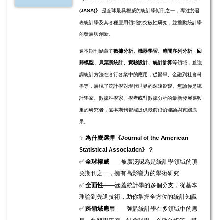
(JASA)》
是全球最具權威的統計學期刊之一，專注於發
表統計學及其各種應用領域的突破性研究，並推動統計學
的發展與創新。
這本期刊涵蓋了
數據分析、機器學習、時間序列分析、回
歸模型、貝葉斯統計、實驗設計、統計計算
等領域，並強
調統計方法在各行各業中的應用，從醫學、金融到社會科
學等，展現了統計學對現代世界的深遠影響。無論你是統
計學家、數據科學家、學者或對數據分析的最新發展感興
趣的研究者，這本期刊都能提供最前沿的理論與實踐成
果。
✨
為什麼選擇《Journal of the American
Statistical Association》？
✅
全球權威
——被廣泛認為是統計學領域的頂
尖期刊之一，擁有高影響力的學術研究
✅
全面性
——涵蓋統計學的多個分支，從基本
理論到先進技術，助你掌握全方位的統計知識
✅
跨領域應用
——強調統計學在多領域中的應