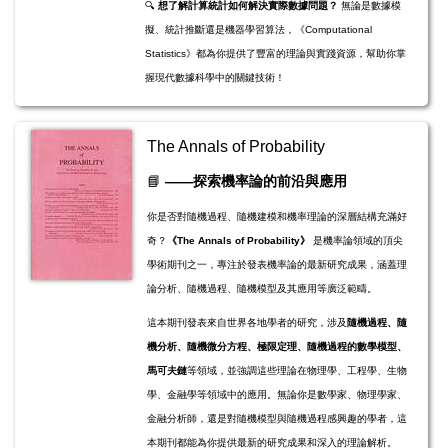
🔍
想了解計算統計如何解決實際數據問題？
無論是數據模
擬、統計推斷還是機器學習算法，《Computational
Statistics》都為你提供了豐富的理論與實踐資源，幫助你掌
握現代數據科學中的關鍵技術！
The Annals of Probability
📘
——探索機率論的前沿與應用
你是否對隨機過程、隨機建模和機率理論的深層結構充滿好
奇？
《The Annals of Probability》
是機率論領域的頂尖
學術期刊之一，專注於發表機率論的最新研究成果，涵蓋理
論分析、隨機過程、隨機模型及其應用等廣泛範疇。
這本期刊發表來自世界各地學者的研究，涉及
隨機過程、隨
機分析、隨機微分方程、極限定理、隨機過程的數學模型、
馬可夫鏈
等領域，並強調這些理論在物理學、工程學、生物
學、金融學等領域中的應用。無論你是數學家、物理學家、
金融分析師，還是對隨機模型與隨機過程感興趣的學者，這
本期刊都能為你提供最新的研究成果和深入的理論解析。