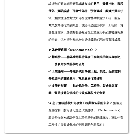
該期刊的研究範圍涵蓋
統計方法的應用、質量控制、製程
優化、實驗設計、可靠性分析、預測建模、數據挖掘
等領
域，並關注這些方法如何在現實世界中解決工程、製造、
商業及其他行業的問題。無論你是統計學家、工程師、質
量管理專家，還是對數據分析在工業應用中的影響感興趣
的學者，這本期刊都能為你提供最新的理論與實踐成果。
✨
為什麼選擇《Technometrics》？
✅
權威性
——作為應用統計學在工程領域的領先期刊之
一，發表高水準的學術研究
✅
工業應用
——專注於統計學在工程、製造、品質控制
等領域中的實際應用，幫助解決行業挑戰
✅
多學科影響
——結合統計學、工程學、製造業與商
業，幫助提升各領域的決策效率和技術創新
🔍
想了解統計學如何改變工程與製造業的未來？
無論是
質量控制、製程優化還是預測建模，《Technometrics》
將引領你探索統計學在工業領域中的關鍵應用，幫助你在
工程技術與數據分析的交匯處開創新天地！