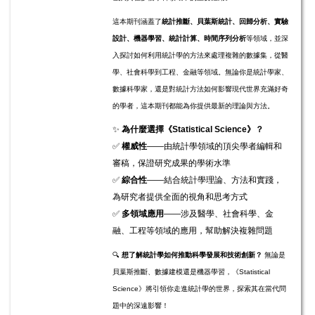
這本期刊涵蓋了
統計推斷、貝葉斯統計、回歸分析、實驗
設計、機器學習、統計計算、時間序列分析
等領域，並深
入探討如何利用統計學的方法來處理複雜的數據集，從醫
學、社會科學到工程、金融等領域。無論你是統計學家、
數據科學家，還是對統計方法如何影響現代世界充滿好奇
的學者，這本期刊都能為你提供最新的理論與方法。
✨
為什麼選擇《Statistical Science》？
✅
權威性
——由統計學領域的頂尖學者編輯和
審稿，保證研究成果的學術水準
✅
綜合性
——結合統計學理論、方法和實踐，
為研究者提供全面的視角和思考方式
✅
多領域應用
——涉及醫學、社會科學、金
融、工程等領域的應用，幫助解決複雜問題
🔍
想了解統計學如何推動科學發展和技術創新？
無論是
貝葉斯推斷、數據建模還是機器學習，《Statistical
Science》將引領你走進統計學的世界，探索其在當代問
題中的深遠影響！