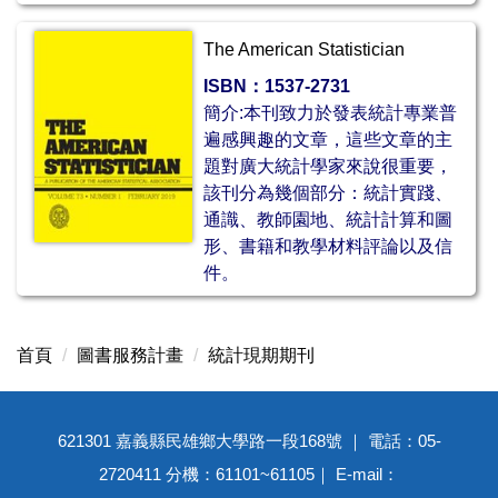
The American Statistician
ISBN：
1537-2731
簡介:本刊致力於發表統計專業普
遍感興趣的文章，這些文章的主
題對廣大統計學家來說很重要，
該刊分為幾個部分：統計實踐、
通識、教師園地、統計計算和圖
形、書籍和教學材料評論以及信
件。
首頁
圖書服務計畫
統計現期期刊
621301 嘉義縣民雄鄉大學路一段168號 ｜ 電話：05-
2720411 分機：61101~61105｜ E-mail：