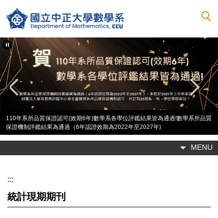
跳
到
主
要
內
容
區
2017系友回娘家團體照。
MENU
:::
統計現期期刊