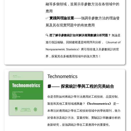
融等多個領域，並展示非參數方法在各領域中的
應用
✅
實踐與理論並重
——強調非參數方法的理論發
展及其在現實問題中的有效應用
🔍
想了解非參數統計如何解決複雜數據分析問題？
無論是
進行假設檢驗、回歸建模還是時間序列分析，《Journal of
Nonparametric Statistics》將引領你進入非參數統計的世
界，探索其在多種應用領域中的強大潛力！
Technometrics
📘
——
探索統計學與工程的完美結合
你是否對如何將統計學方法應用於工程技術、品質控制、
製造和其他工業領域感興趣？
《Technometrics》
是一
本專注於應用統計學在工程技術領域中的學術期刊，致力
於發表涉及統計方法、質量控制、實驗設計和數據分析的
創新研究，並強調統計學在工業應用中的重要性。