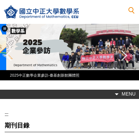
跳
到
主
要
內
容
區
2025中正數學企業參訪-臺基創新館團體照
MENU
:::
期刊目錄